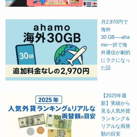
月2,970円で
海外
30 GB──aha
mo一択で海
外通信が劇的
にラクになっ
た話
【2025年最
新】実績から
見る人気外貨
ランキング＆
リアルな両替
額の目安