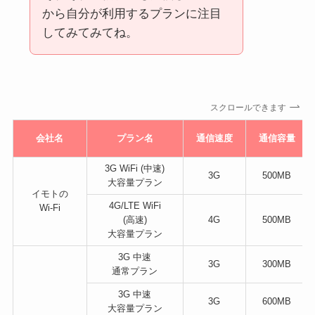
から自分が利用するプランに注目
してみてみてね。
スクロールできます
会社名
プラン名
通信速度
通信容量
3G WiFi (中速)
3G
500MB
大容量プラン
イモトの
4G/LTE WiFi
Wi-Fi
(高速)
4G
500MB
大容量プラン
3G 中速
3G
300MB
通常プラン
3G 中速
3G
600MB
大容量プラン