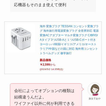
応機器もそのまま使えて便利
海外 変換プラグ TESSAN コンセント変換プラ
グ 海外旅行用電源変換プラグ 全世界対応 電源
変換ACアダプター マルチ変換プラグ C/BF/O/
Aタイプ 3つUSB-Aと１つUSB-Cポート付き
ヨーロッパ/韓国/イギリス/アメリカ/オースト
ラリア/中国などの国に対応 海外用コンセント
トラベルグッズ 修学旅行
新品価格
￥2,599
から
(2024/5/2 14:35時点)
会社によってオプションの種類は
結構違うんだよ。
旅女子あや
ワイファイ以外に何が利用できる