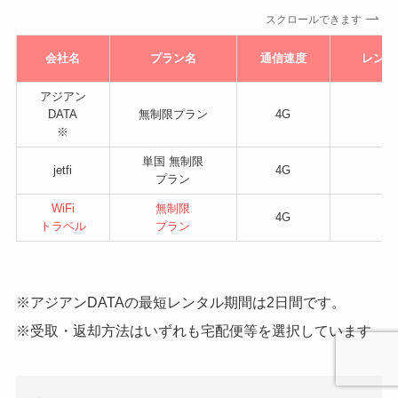
スクロールできます
会社名
プラン名
通信速度
レンタ
アジアン
DATA
無制限プラン
4G
1,
※
単国 無制限
jetfi
4G
1,
プラン
WiFi
無制限
4G
8
トラベル
プラン
※アジアンDATAの最短レンタル期間は2日間です。
※受取・返却方法はいずれも宅配便等を選択しています