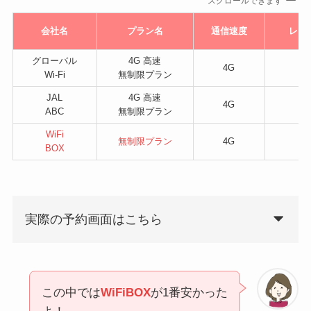
スクロールできます
会社名
プラン名
通信速度
レン
グローバル
4G 高速
4G
Wi-Fi
無制限プラン
JAL
4G 高速
4G
ABC
無制限プラン
WiFi
無制限プラン
4G
BOX
実際の予約画面はこちら
この中では
WiFiBOX
が1番安かった