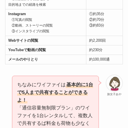
目的地までの経路を検索
Instagram
①約35分
②約70分
①写真の閲覧
③約83分
②動画、ストーリーの閲覧
③インスタライブの閲覧
Webサイトの閲覧
約2,200回
YouTubeで動画の閲覧
約230分
メールのやりとり
約100,000通
ちなみにワイファイは
基本的に1台
で5人まで共有することができる
旅女子あや
よ！
「通信容量無制限プラン」のワイ
ファイを1台レンタルして、複数人
で共有するば料金も荷物も少なく