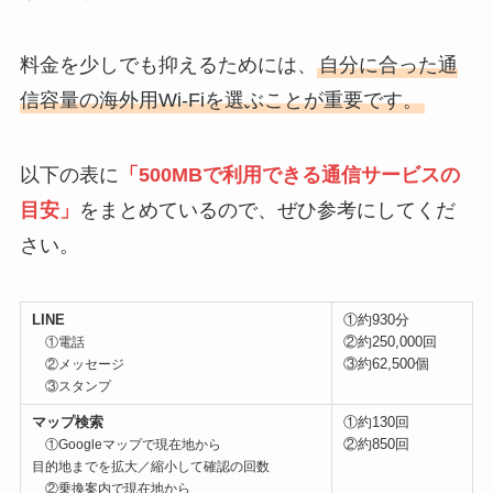
料金を少しでも抑えるためには、
自分に合った通
信容量の海外用Wi-Fiを選ぶことが重要です。
以下の表に
「500MBで利用できる通信サービスの
目安」
をまとめているので、ぜひ参考にしてくだ
さい。
LINE
①約930分
②約250,000回
①電話
③約62,500個
②メッセージ
③スタンプ
マップ検索
①約130回
②約850回
①Googleマップで現在地から
目的地までを拡大／縮小して確認の回数
②乗換案内で現在地から