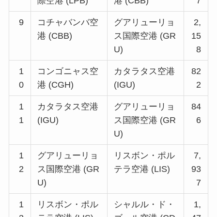
際空港 (LPB)
港 (CBB)
7
9
コチャバンバ空
グアリューリョ
2,
港 (CBB)
ス国際空港 (GR
15
U)
8
1
コンゴニャス空
カタラタス空港
82
0
港 (CGH)
(IGU)
2
1
カタラタス空港
グアリューリョ
84
1
(IGU)
ス国際空港 (GR
6
U)
1
グアリューリョ
リスボン・ポル
7,
2
ス国際空港 (GR
テラ空港 (LIS)
93
U)
7
1
リスボン・ポル
シャルル・ド・
1,