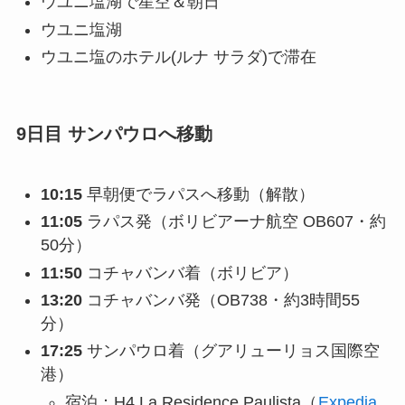
ウユニ塩湖で星空＆朝日
ウユニ塩湖
ウユニ塩のホテル(ルナ サラダ)で滞在
9日目 サンパウロへ移動
10:15
早朝便でラパスへ移動（解散）
11:05
ラパス発（ボリビアーナ航空 OB607・約
50分）
11:50
コチャバンバ着（ボリビア）
13:20
コチャバンバ発（OB738・約3時間55
分）
17:25
サンパウロ着（グアリューリョス国際空
港）
宿泊：H4 La Residence Paulista（
Expedia