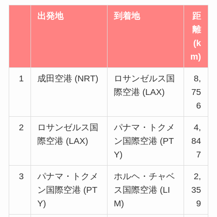
出発地
到着地
距
離
(k
m)
1
成田空港 (NRT)
ロサンゼルス国
8,
際空港 (LAX)
75
6
2
ロサンゼルス国
パナマ・トクメ
4,
際空港 (LAX)
ン国際空港 (PT
84
Y)
7
3
パナマ・トクメ
ホルヘ・チャベ
2,
ン国際空港 (PT
ス国際空港 (LI
35
Y)
M)
9