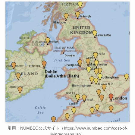
引用：NUMBEO公式サイト（https://www.numbeo.com/cost-of-
living/gmaps.jsp）