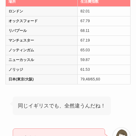
場所
生活費指数
ロンドン
82.01
オックスフォード
67.79
リバプール
68.11
マンチェスター
67.19
ノッティンガム
65.03
ニューカッスル
59.87
ノリッジ
61.53
日本(東京/大阪)
79,48/65,60
同じイギリスでも、全然違うんだね！