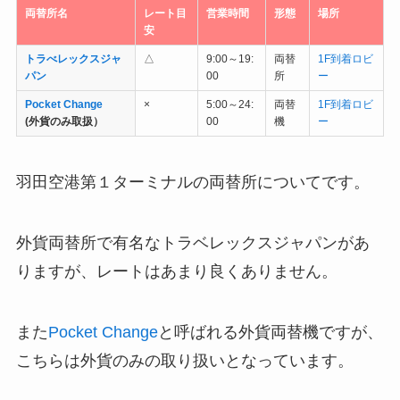
両替所名
レート目
営業時間
形態
場所
安
トラべレックスジャ
△
9:00～19:
両替
1F到着ロビ
パン
00
所
ー
Pocket Change
×
5:00～24:
両替
1F到着ロビ
(外貨のみ取扱）
00
機
ー
羽田空港第１ターミナルの両替所についてです。
外貨両替所で有名なトラベレックスジャパンがあ
りますが、レートはあまり良くありません。
また
Pocket Change
と呼ばれる外貨両替機ですが、
こちらは外貨のみの取り扱いとなっています。