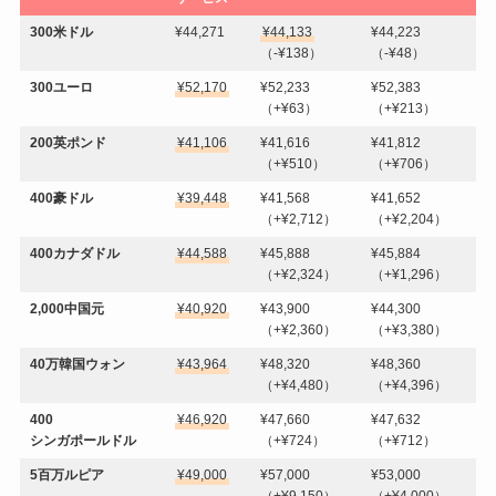
300米ドル
¥44,271
¥44,133
¥44,223
（-¥138）
（-¥48）
300ユーロ
¥52,170
¥52,233
¥52,383
（+¥63）
（+¥213）
200英ポンド
¥41,106
¥41,616
¥41,812
（+¥510）
（+¥706）
400豪ドル
¥39,448
¥41,568
¥41,652
（+¥2,712）
（+¥2,204）
400カナダドル
¥44,588
¥45,888
¥45,884
（+¥2,324）
（+¥1,296）
2,000中国元
¥40,920
¥43,900
¥44,300
（+¥2,360）
（+¥3,380）
40万韓国ウォン
¥43,964
¥48,320
¥48,360
（+¥4,480）
（+¥4,396）
400
¥46,920
¥47,660
¥47,632
シンガポールドル
（+¥724）
（+¥712）
5百万ルピア
¥49,000
¥57,000
¥53,000
（+¥9,150）
（+¥4,000）