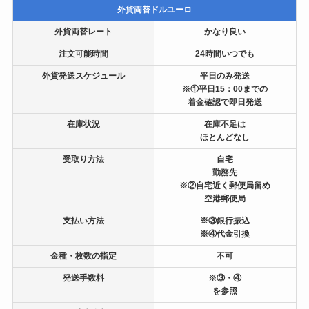
外貨両替ドルユーロ
外貨両替レート
かなり良い
注文可能時間
24時間いつでも
外貨発送スケジュール
平日のみ発送
※①平日15：00までの
着金確認で即日発送
在庫状況
在庫不足は
ほとんどなし
受取り方法
自宅
勤務先
※②自宅近く郵便局留め
空港郵便局
支払い方法
※③銀行振込
※④代金引換
金種・枚数の指定
不可
発送手数料
※③・④
を参照