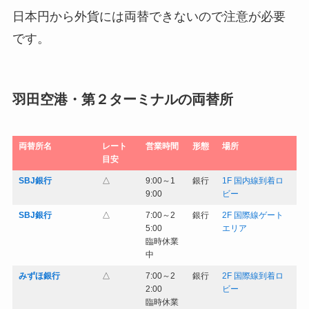
日本円から外貨には両替できないので注意が必要
です。
羽田空港・第２ターミナルの両替所
両替所名
レート
営業時間
形態
場所
目安
SBJ銀行
△
9:00～1
銀行
1F 国内線到着ロ
9:00
ビー
SBJ銀行
△
7:00～2
銀行
2F 国際線ゲート
5:00
エリア
臨時休業
中
みずほ銀行
△
7:00～2
銀行
2F 国際線到着ロ
2:00
ビー
臨時休業