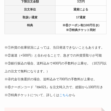
下限注文金額
3万円
注文単位
通貨による
取扱い通貨
17通貨
特典
※⑥クーポン有(100円引き)
※⑦特典チケット同封
※①外貨の在庫状況によっては、当日発送できないこともあります。
※②速達（+500円）と合わせることで、急ぎでの外貨受取りが可能
※③銀行振込の場合、送料込みで400円の手数料が上乗せ。（10万円以
上の注文で無料になります。）
※④代金引換選択の場合、送料込みで700円の手数料が上乗せ。
※⑥クーポンコード『tbk021』を注文時入力で、総額から100円引き
※⑦特典チケットについて、詳しくは
こちら
から