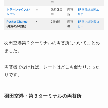
中
トラべレックスジ
△
臨時休業
両替
3F 国際線出国エ
ャパン
中
所
リア
Pocket Change
×
24時間
両替
1F 国内線到着ロ
(外貨のみ取扱）
機
ビー
羽田空港第２ターミナルの両替所についてまとめ
ました。
両替機でなければ、レートはどこも似たりよった
りです。
羽田空港・第３ターミナルの両替所