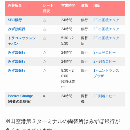
両替所名
レート
営業時間
形態
場所
目安
SBJ銀行
△
24時間
銀行
3F 出国後エリア
みずほ銀行
△
24時間
銀行
3F 出国後エリア
トラべレックスジ
△
5:30～2
両替
3F 出国後エリア
ャパン
5:30
所
みずほ銀行
△
24時間
銀行
3F 出発ロビー
みずほ銀行
△
24時間
銀行
2F 到着ロビー
みずほ銀行
△
8:30～2
銀行
1F エントランス
0:00
プラザ
臨時休業
中
Pocket Change
×
24時間
両替
2F 到着ロビー
(外貨のみ取扱）
機
羽田空港第３ターミナルの両替所はみずほ銀行が