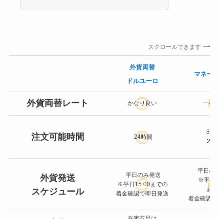
スクロールできます
外貨両替
マネー
ドルユーロ
外貨両替レート
かなり良い
一番
8:0
注文可能時間
24時間
22:
平日の
平日のみ発送
外貨発送
※平日14
※平日15:00までの
まで
スケジュール
着金確認で即日発送
着金確認で
在庫不足は