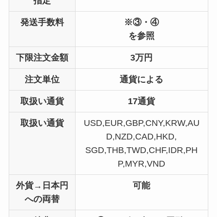
指定
発送手数料
※③・④
を参照
下限注文金額
3万円
注文単位
通貨による
取扱い通貨
17通貨
取扱い通貨
USD,EUR,GBP,CNY,KRW,AU
D,NZD,CAD,HKD,
SGD,THB,TWD,CHF,IDR,PH
P,MYR,VND
外貨→日本円
可能
への両替