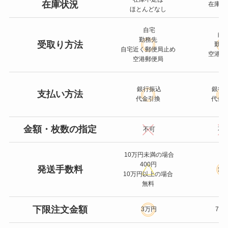
在庫状況
在庫切
ほとんどなし
自宅
自
勤務先
受取り方法
勤務
自宅近く郵便局止め
空港郵
空港郵便局
銀行振込
銀行
支払い方法
代金引換
代金
金額・枚数の指定
不可
不
10万円未満の場合
400円
発送手数料
無
10万円以上の場合
無料
下限注文金額
3万円
7万