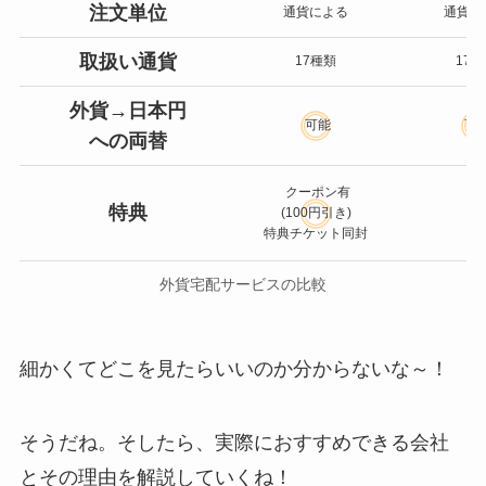
注文単位
通貨による
通貨に
取扱い通貨
17種類
17
外貨→日本円
可能
可
への両替
クーポン有
特典
(100円引き)
–
特典チケット同封
外貨宅配サービスの比較
細かくてどこを見たらいいのか分からないな～！
そうだね。そしたら、実際におすすめできる会社
とその理由を解説していくね！