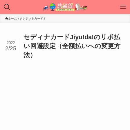
ホーム
クレジットカード
セディナカードJiyu!da!のリボ払
2022
い回避設定（全額払いへの変更方
2/25
法）