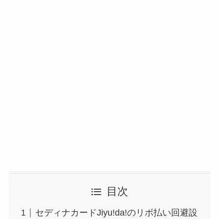
目次
セディナカードJiyu!da!のリボ払い回避設